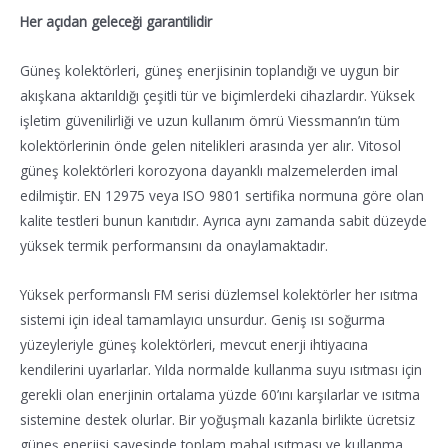
Her açıdan geleceği garantilidir
Güneş kolektörleri, güneş enerjisinin toplandığı ve uygun bir
akışkana aktarıldığı çeşitli tür ve biçimlerdeki cihazlardır. Yüksek
işletim güvenilirliği ve uzun kullanım ömrü Viessmann’ın tüm
kolektörlerinin önde gelen nitelikleri arasında yer alır. Vitosol
güneş kolektörleri korozyona dayanklı malzemelerden imal
edilmiştir. EN 12975 veya ISO 9801 sertifika normuna göre olan
kalite testleri bunun kanıtıdır. Ayrıca aynı zamanda sabit düzeyde
yüksek termik performansını da onaylamaktadır.
Yüksek performanslı FM serisi düzlemsel kolektörler her ısıtma
sistemi için ideal tamamlayıcı unsurdur. Geniş ısı soğurma
yüzeyleriyle güneş kolektörleri, mevcut enerji ihtiyacına
kendilerini uyarlarlar. Yılda normalde kullanma suyu ısıtması için
gerekli olan enerjinin ortalama yüzde 60’ını karşılarlar ve ısıtma
sistemine destek olurlar. Bir yoğuşmalı kazanla birlikte ücretsiz
güneş enerjisi sayesinde toplam mahal ısıtması ve kullanma