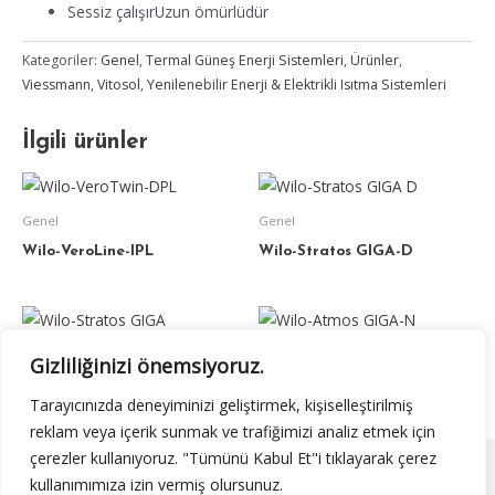
Sessiz çalışırUzun ömürlüdür
Kategoriler:
Genel
,
Termal Güneş Enerji Sistemleri
,
Ürünler
,
Viessmann
,
Vitosol
,
Yenilenebilir Enerji & Elektrikli Isıtma Sistemleri
İlgili ürünler
Genel
Genel
Wilo-VeroLine-IPL
Wilo-Stratos GIGA-D
Genel
Genel
Gizliliğinizi önemsiyoruz.
Wilo-Stratos GIGA
Wilo-Atmos GIGA-N
Tarayıcınızda deneyiminizi geliştirmek, kişiselleştirilmiş
reklam veya içerik sunmak ve trafiğimizi analiz etmek için
çerezler kullanıyoruz. "Tümünü Kabul Et"i tıklayarak çerez
kullanımımıza izin vermiş olursunuz.
Copyright © 2026 Orjin Endüstriyel